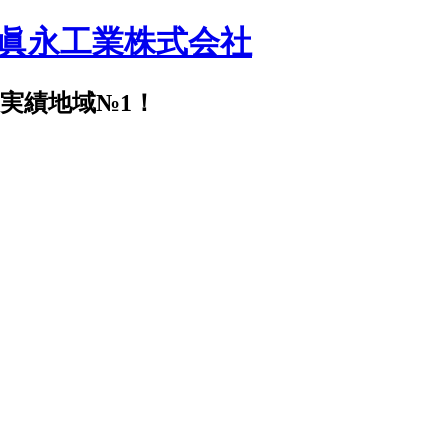
・眞永工業株式会社
実績地域№1！