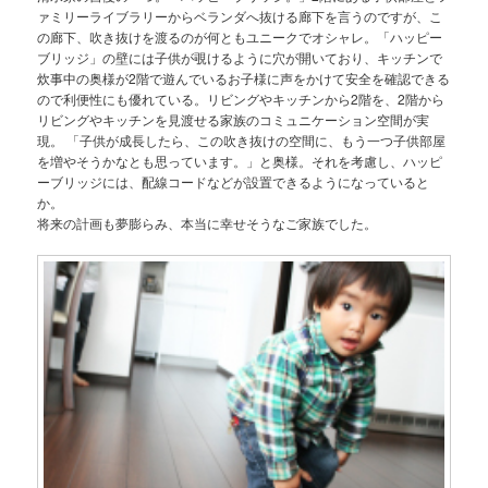
ァミリーライブラリーからベランダへ抜ける廊下を言うのですが、こ
の廊下、吹き抜けを渡るのが何ともユニークでオシャレ。「ハッピー
ブリッジ」の壁には子供が覗けるように穴が開いており、キッチンで
炊事中の奥様が2階で遊んでいるお子様に声をかけて安全を確認できる
ので利便性にも優れている。リビングやキッチンから2階を、2階から
リビングやキッチンを見渡せる家族のコミュニケーション空間が実
現。 「子供が成長したら、この吹き抜けの空間に、もう一つ子供部屋
を増やそうかなとも思っています。」と奥様。それを考慮し、ハッピ
ーブリッジには、配線コードなどが設置できるようになっていると
か。
将来の計画も夢膨らみ、本当に幸せそうなご家族でした。