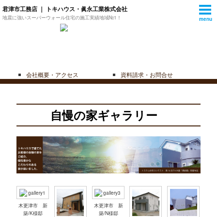
君津市工務店 ｜ トキハウス・眞永工業株式会社
地震に強いスーパーウォール住宅の施工実績地域№1！
menu
会社概要・アクセス
資料請求・お問合せ
自慢の家ギャラリー
木更津市 新
木更津市 新
築/K様邸
築/N様邸