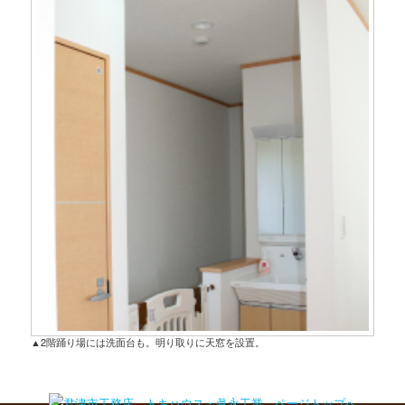
▲2階踊り場には洗面台も。明り取りに天窓を設置。