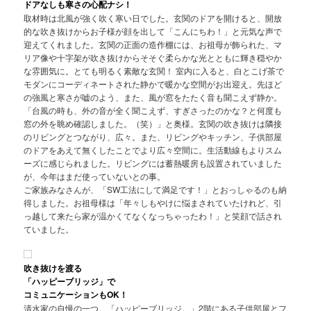
ドアなしも寒さの心配ナシ！
取材時は北風が強く吹く寒い日でした。玄関のドアを開けると、開放
的な吹き抜けからお子様が顔を出して「こんにちわ！」と元気な声で
迎えてくれました。玄関の正面の造作棚には、お祖母が飾られた、マ
リア像や十字架が吹き抜けからそそぐ柔らかな光とともに輝き穏やか
な雰囲気に。とても明るく素敵な玄関！ 室内に入ると、白とこげ茶で
モダンにコーディネートされた静かで暖かな空間がお出迎え。先ほど
の強風と寒さが嘘のよう、また、風が窓をたたく音も聞こえず静か。
「台風の時も、外の音が全く聞こえず、すぎさったのかな？と何度も
窓の外を眺め確認しました。（笑）」と奥様。玄関の吹き抜けは隣接
のリビングとつながり、広々。また、リビングやキッチン、子供部屋
のドアをあえて無くしたことでより広々空間に。生活動線もよりスム
ーズに感じられました。リビングには蓄熱暖房も設置されていました
が、今年はまだ使っていないとの事。
ご家族みなさんが、「SW工法にして満足です！」とおっしゃるのも納
得しました。お祖母様は「年々しもやけに悩まされていたけれど、引
っ越して来たら家が温かくてなくなっちゃったわ！」と笑顔で話され
ていました。
吹き抜けを渡る
「ハッピーブリッジ」で
コミュニケーションもOK！
清水家の自慢の一つ。「ハッピーブリッジ。」2階にある子供部屋とフ