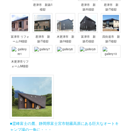
君津市 新築/I
君津市 新
君津市 新
様邸
築/K様邸
築/T様邸
富津市 リフォ
君津市 新
木更津市 新
富津市 新
四街道市 新
ーム/H様邸
築/T様邸
築/H様邸
築/E様邸
築/T様邸
木更津市リフ
ォームM様邸
■霊峰富士の麓、静岡県富士宮市朝霧高原にある巨大なオートキ
ャンプ場の一角に・・・